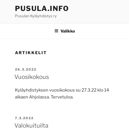
Siirry
PUSULA.INFO
sisältöön
Pusulan Kyläyhdistys ry
Valikko
ARTIKKELIT
JULKAISTU
26.3.2022
Vuosikokous
Kyläyhdistyksen vuosikokous su 27.3.22 klo 14
alkaen Ahjolassa. Tervetuloa.
JULKAISTU
7.3.2022
Valokuituilta