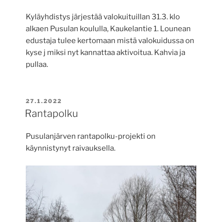
Kyläyhdistys järjestää valokuituillan 31.3. klo
alkaen Pusulan koululla, Kaukelantie 1. Lounean
edustaja tulee kertomaan mistä valokuidussa on
kyse j miksi nyt kannattaa aktivoitua. Kahvia ja
pullaa.
JULKAISTU
27.1.2022
Rantapolku
Pusulanjärven rantapolku-projekti on
käynnistynyt raivauksella.