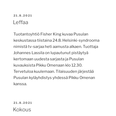
JULKAISTU
21.8.2021
Leffaa
Tuotantoyhtiö Fisher King kuvaa Pusulan
keskustassa tiistaina 24.8. Helsinki-syndrooma
nimistä tv-sarjaa heti aamusta alkaen. Tuottaja
Johannes Lassila on lupautunut pistäytyä
kertomaan uudesta sarjasta ja Pusulan
kuvauksista Pikku Omenaan klo 12.30.
Tervetuloa kuulemaan. Tilaisuuden järjestää
Pusulan kyläyhdistys yhdessä Pikku Omenan
kanssa.
JULKAISTU
21.8.2021
Kokous