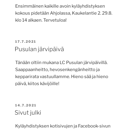
Ensimmäinen kaikille avoin kyläyhdistyksen
kokous pidetään Ahjolassa, Kaukelantie 2. 29.8.
klo 14 alkaen. Tervetuloa!
JULKAISTU
17.7.2021
Pusulan järvipäivä
Tänään oltiin mukana LC Pusulan järvipäivillä.
Saappaanheitto, hevosenkengänheitto ja
kepparirata vastuullamme. Hieno sää ja hieno
päivä, kiitos kävijöille!
JULKAISTU
14.7.2021
Sivut julki
Kyläyhdistyksen kotisivujen ja Facebook-sivun