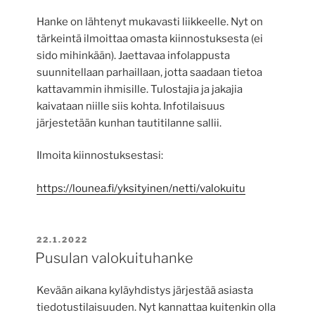
Hanke on lähtenyt mukavasti liikkeelle. Nyt on
tärkeintä ilmoittaa omasta kiinnostuksesta (ei
sido mihinkään). Jaettavaa infolappusta
suunnitellaan parhaillaan, jotta saadaan tietoa
kattavammin ihmisille. Tulostajia ja jakajia
kaivataan niille siis kohta. Infotilaisuus
järjestetään kunhan tautitilanne sallii.
Ilmoita kiinnostuksestasi:
https://lounea.fi/yksityinen/netti/valokuitu
JULKAISTU
22.1.2022
Pusulan valokuituhanke
Kevään aikana kyläyhdistys järjestää asiasta
tiedotustilaisuuden. Nyt kannattaa kuitenkin olla