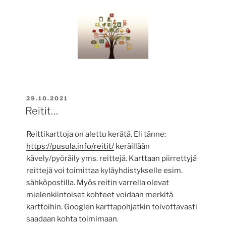
JULKAISTU
29.10.2021
Reitit…
Reittikarttoja on alettu kerätä. Eli tänne:
https://pusula.info/reitit/
keräillään
kävely/pyöräily yms. reittejä. Karttaan piirrettyjä
reittejä voi toimittaa kyläyhdistykselle esim.
sähköpostilla. Myös reitin varrella olevat
mielenkiintoiset kohteet voidaan merkitä
karttoihin. Googlen karttapohjatkin toivottavasti
saadaan kohta toimimaan.