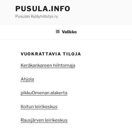
Siirry
PUSULA.INFO
sisältöön
Pusulan Kyläyhdistys ry
Valikko
VUOKRATTAVIA TILOJA
Keräkankareen hiihtomaja
Ahjola
pikkuOmenan alakerta
Iloitun leirikeskus
Rausjärven leirikeskus