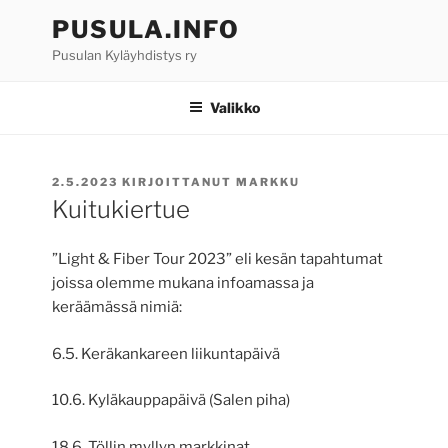
Siirry
PUSULA.INFO
sisältöön
Pusulan Kyläyhdistys ry
Valikko
JULKAISTU
2.5.2023
KIRJOITTANUT
MARKKU
Kuitukiertue
”Light & Fiber Tour 2023” eli kesän tapahtumat
joissa olemme mukana infoamassa ja
keräämässä nimiä:
6.5. Keräkankareen liikuntapäivä
10.6. Kyläkauppapäivä (Salen piha)
18.6. Töllin myllyn markkinat