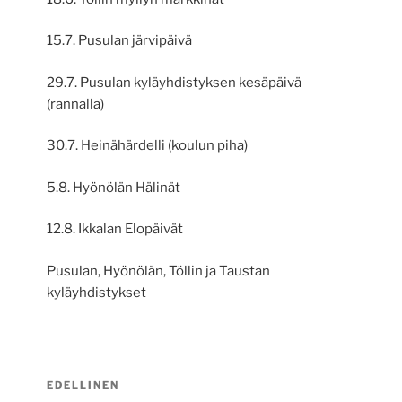
15.7. Pusulan järvipäivä
29.7. Pusulan kyläyhdistyksen kesäpäivä
(rannalla)
30.7. Heinähärdelli (koulun piha)
5.8. Hyönölän Hälinät
12.8. Ikkalan Elopäivät
Pusulan, Hyönölän, Töllin ja Taustan
kyläyhdistykset
Artikkelien
Edellinen
EDELLINEN
selaus