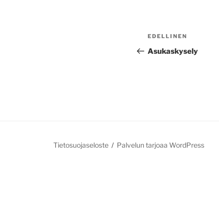
Artikkelien
Edellinen
EDELLINEN
selaus
artikkeli
Asukaskysely
Tietosuojaseloste
Palvelun tarjoaa WordPress