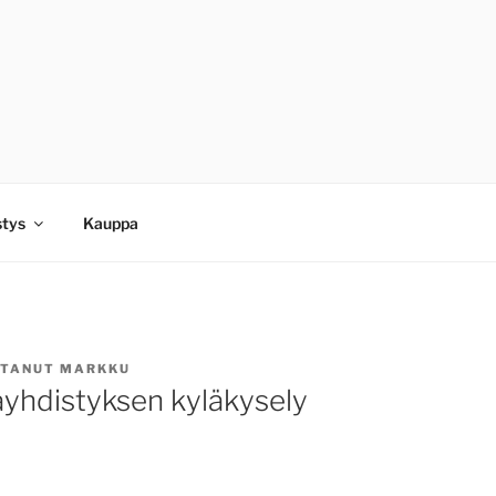
stys
Kauppa
TTANUT
MARKKU
äyhdistyksen kyläkysely