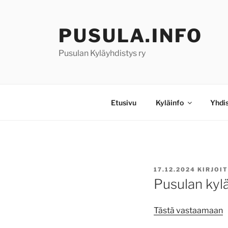
Siirry
sisältöön
PUSULA.INFO
Pusulan Kyläyhdistys ry
Etusivu
Kyläinfo
Yhdi
JULKAISTU
17.12.2024
KIRJOI
Pusulan kyl
Tästä vastaamaan