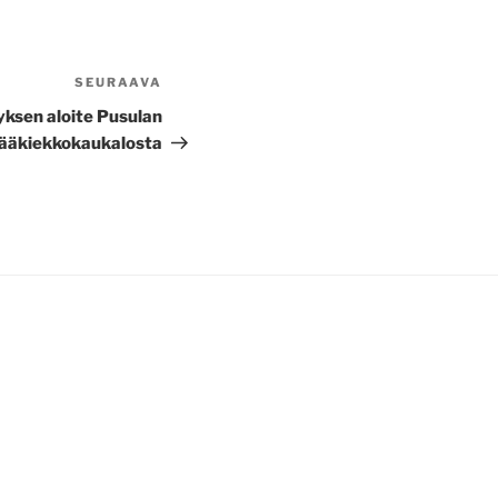
SEURAAVA
Seuraava
artikkeli
yksen aloite Pusulan
jääkiekkokaukalosta