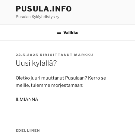
Siirry
PUSULA.INFO
sisältöön
Pusulan Kyläyhdistys ry
Valikko
JULKAISTU
22.5.2025
KIRJOITTANUT
MARKKU
Uusi kylällä?
Oletko juuri muuttanut Pusulaan? Kerro se
meille, tulemme morjestamaan:
ILMIANNA
Artikkelien
Edellinen
EDELLINEN