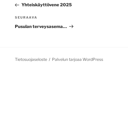
selaus
artikkeli
Yhteiskäyttövene 2025
Seuraava
SEURAAVA
artikkeli
Pusulan terveysasema…
Tietosuojaseloste
Palvelun tarjoaa WordPress