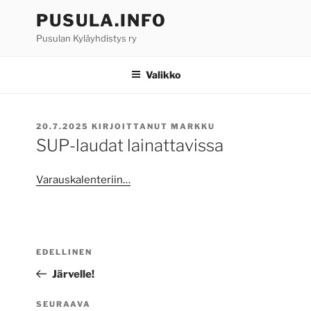
Siirry
PUSULA.INFO
sisältöön
Pusulan Kyläyhdistys ry
Valikko
JULKAISTU
20.7.2025
KIRJOITTANUT
MARKKU
SUP-laudat lainattavissa
Varauskalenteriin…
Artikkelien
Edellinen
EDELLINEN
selaus
artikkeli
Järvelle!
Seuraava
SEURAAVA